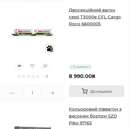
Двосекційний вагон
серії T3000e CFL Cargo
Roco 6600005
2
В наявності
8 990.00₴
0
До кошика
Кольоровий піввагон з
високим бортом SZD
Piko 97163