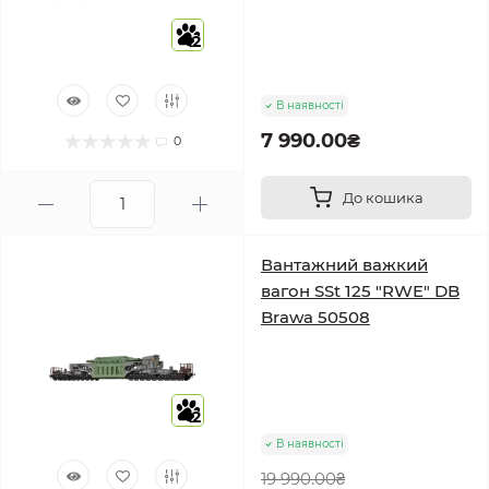
2
В наявності
7 990.00₴
0
До кошика
Вантажний важкий
вагон SSt 125 "RWE" DB
Brawa 50508
2
В наявності
19 990.00₴