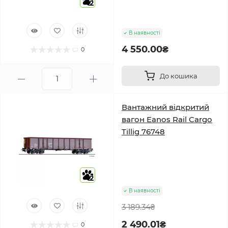
2
В наявності
4 550.00₴
0
До кошика
Вантажний відкритий
вагон Eanos Rail Cargo
Tillig 76748
2
В наявності
3 189.34₴
2 490.01₴
0