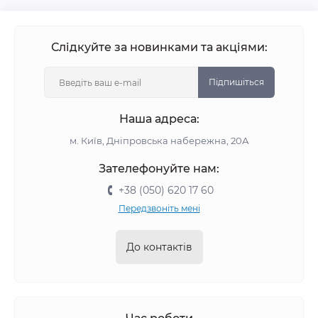
Виробники міні-залізниць –
Piko, Roco, Fleischmann,
Liliput
або
Rivarossi
– пропонують вантажні вагони
різноманітного призначення та пасажирські вагони
різних класів, країн та епох.
Слідкуйте за новинками та акціями:
Підпишіться
Наша адреса:
м. Київ, Дніпровська набережна, 20А
Зателефонуйте нам:
+38 (050) 620 17 60
Передзвоніть мені
До контактів