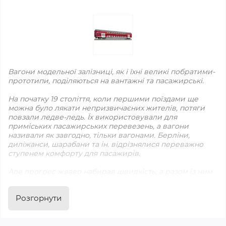
Вагони модельної залізниці, як і їхні великі побратими-
прототипи, поділяються на вантажні та пасажирські.
На початку 19 століття, коли першими поїздами ще
можна було лякати непризвичаєних жителів, потяги
повзали ледве-ледь. Їх використовували для
приміських пасажирських перевезень, а вагони
називали як завгодно, тільки вагонами. Берліни,
диліжанси, шарабани та ін. відрізнялися переважно
ступенем комфорту для пасажирів.
Але прогрес жваво набирав швидкість, а разом із ним
збільшували міць та потяги. Незабаром з'явилася
можливість перевозити залізницею важкі вантажі.
Розгорнути
Саме слово "вагон" (від англ. "Waggon" - фургон, віз, віз)
стали широко використовувати з середини 19 століття.