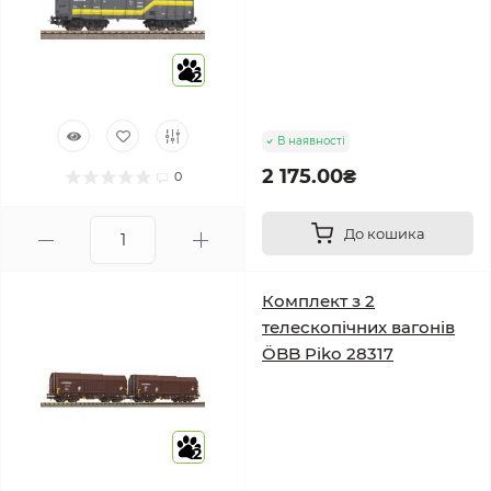
2
В наявності
2 175.00₴
0
До кошика
Комплект з 2
телескопічних вагонів
ÖBB Piko 28317
2