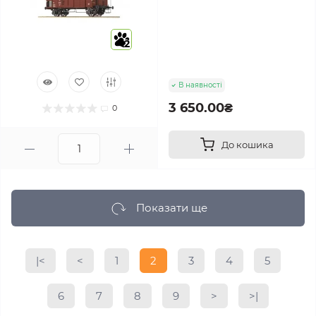
2
В наявності
3 650.00₴
0
До кошика
Показати ще
|<
<
1
2
3
4
5
6
7
8
9
>
>|