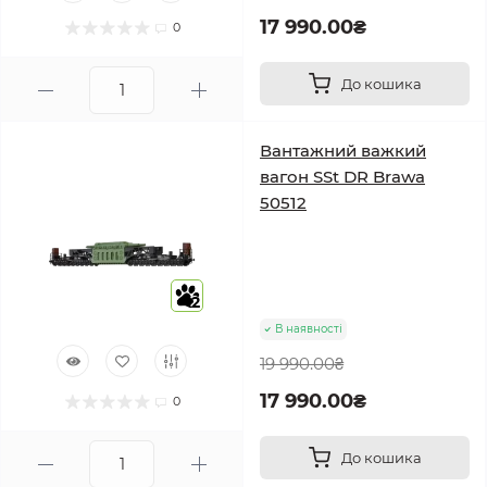
17 990.00₴
0
До кошика
Вантажний важкий
вагон SSt DR Brawa
50512
2
В наявності
19 990.00₴
17 990.00₴
0
До кошика