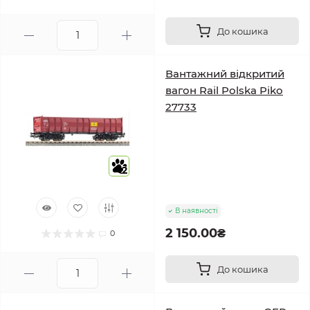
До кошика
Вантажний відкритий
вагон Rail Polska Piko
27733
2
В наявності
2 150.00₴
0
До кошика