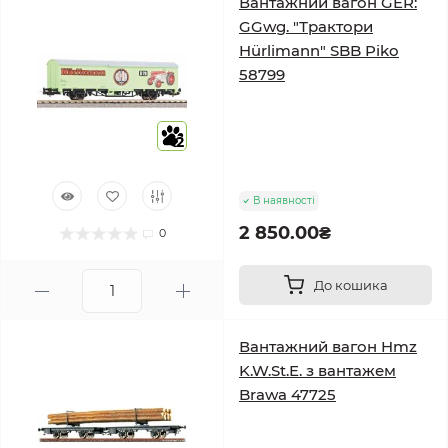
Вантажний вагон GER:
GGwg. "Трактори
Hürlimann" SBB Piko
58799
2
В наявності
2 850.00₴
0
До кошика
Вантажний вагон Hmz
K.W.St.E. з вантажем
Brawa 47725