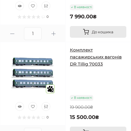
В наявності
7 990.00₴
0
До кошика
Комплект
пасажирських вагонів
DR Tillig 70033
2
В наявності
19 900.00₴
15 500.00₴
0