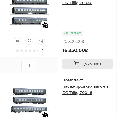
DR Tillig 70046
2
В наявності
20 500.00₴
16 250.00₴
0
До кошика
Комплект
пасажирських вагонів
DR Tillig 70048
2