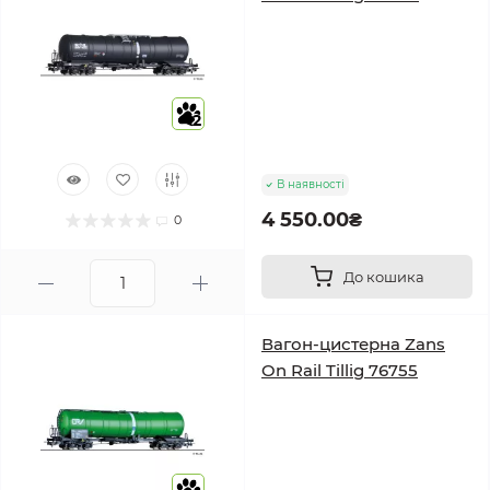
2
В наявності
4 550.00₴
0
До кошика
Вагон-цистерна Zans
On Rail Tillig 76755