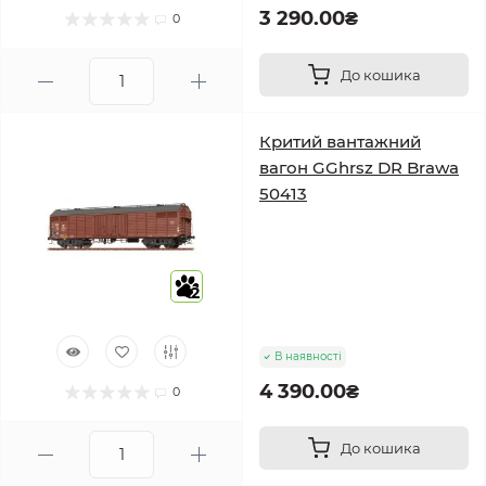
3 290.00₴
0
До кошика
Критий вантажний
вагон GGhrsz DR Brawa
50413
2
В наявності
4 390.00₴
0
До кошика