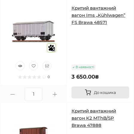
Критий вантажний
вагон Ims „Kühlwagen”
FS Brawa 48571
2
В наявності
3 650.00₴
0
До кошика
Критий вантажний
вагон K2 MThB/SP
Brawa 47888