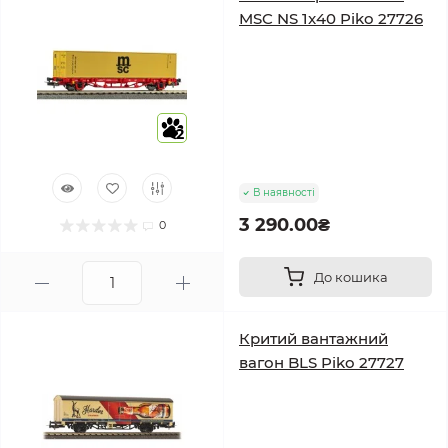
MSC NS 1x40 Piko 27726
2
В наявності
3 290.00₴
0
До кошика
Критий вантажний
вагон BLS Piko 27727