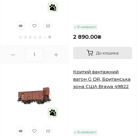
2
В наявності
2 890.00₴
0
До кошика
Критий вантажний
вагон G DR, Британська
зона США Brawa 49822
2
В наявності