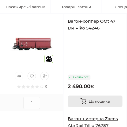
Пасажирські вагони
Товарні вагони
Спецв
Вагон-хоппер OOt 47
DR Piko 54246
2
В наявності
2 490.00₴
0
До кошика
Вагон-цистерна Zacns
AtirRail Tillig 76787