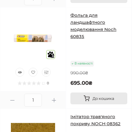
Фольга для
ландшафтного
моделювання Noch
60835
2
В наявності
990.00₴
695.00₴
0
До кошика
Імітатор трав'яного
покриву NOCH 08362