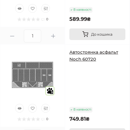
В наявності
589.99₴
0
До кошика
Автостоянка асфальт
Noch 60720
2
В наявності
749.81₴
0