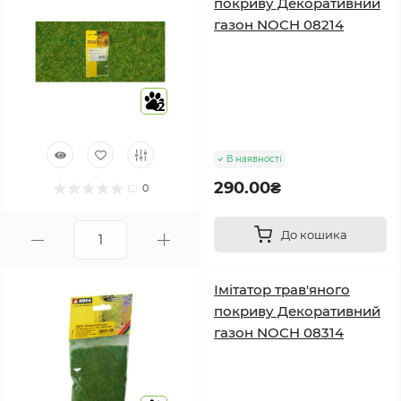
покриву Декоративний
газон NOCH 08214
2
В наявності
290.00₴
0
До кошика
Імітатор трав'яного
покриву Декоративний
газон NOCH 08314