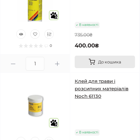
2
В наявності
735.00₴
400.00₴
0
До кошика
Клей для трави і
розсипних матеріалів
Noch 61130
2
В наявності