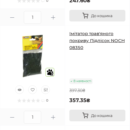
247.60₴
0
До кошика
Імітатор трав'яного
покриву Підлісок NOCH
08350
2
В наявності
397.30₴
357.35₴
0
До кошика