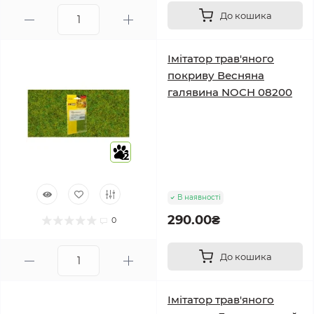
До кошика
Імітатор трав'яного
покриву Весняна
галявина NOCH 08200
2
В наявності
290.00₴
0
До кошика
Імітатор трав'яного