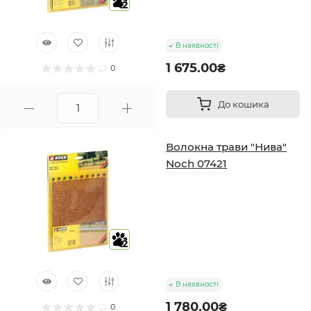
2
В наявності
1 675.00₴
0
До кошика
Волокна трави "Нива"
Noch 07421
2
В наявності
1 780.00₴
0