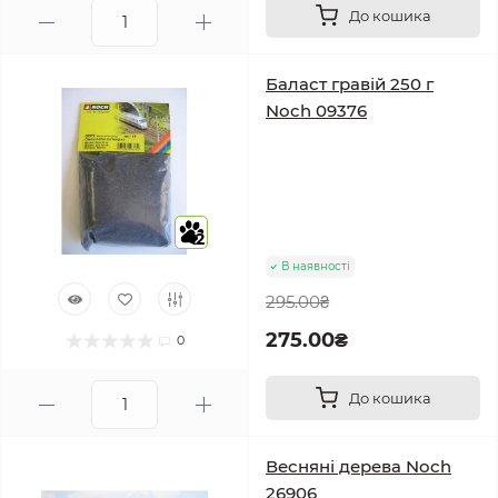
До кошика
Баласт гравій 250 г
Noch 09376
2
В наявності
295.00₴
275.00₴
0
До кошика
Весняні дерева Noch
26906