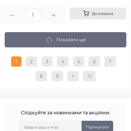
До кошика
Показати ще
1
2
3
4
5
6
7
8
9
>
>|
Слідкуйте за новинками та акціями:
Підпишіться