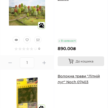
2
В наявності
890.00₴
0
До кошика
Волокна трави "Літній
луг" Noch 07403