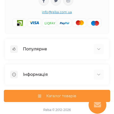
info@relsa.com.ua
Популярне
Стартові набори
Локомотиви
Інформація
Масштаб 1:18
Масштаб 1:43
Про нас
Конструктори
Оплата й доставка
Каталог товарів
Автотреки
Політика конфіденційності
Автомоделі
Умови користування
Relsa © 2012-2026
Новинки