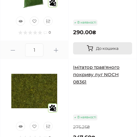
2
В наявності
290.00₴
0
До кошика
Імітатор трав'яного
покриву луг NOCH
08361
2
В наявності
275.25₴