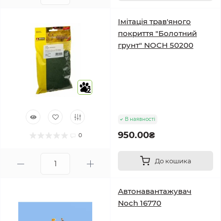
Імітація трав'яного
покриття "Болотний
грунт" NOCH 50200
2
В наявності
950.00₴
0
До кошика
Автонавантажувач
Noch 16770