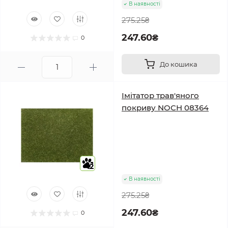
В наявності
275.25₴
247.60₴
0
До кошика
Імітатор трав'яного
покриву NOCH 08364
2
В наявності
275.25₴
247.60₴
0