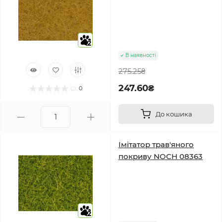
2
В наявності
275.25₴
247.60₴
0
До кошика
Імітатор трав'яного
покриву NOCH 08363
2