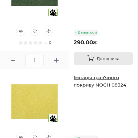
2
В наявності
290.00₴
0
До кошика
Імітація трав'яного
покриву NOCH 08324
2