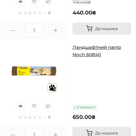
790.00₴
440.00₴
0
До кошика
Ландшафтний папір
Noch 60840
2
В наявності
650.00₴
0
До кошика