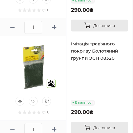
В наявності
290.00₴
0
До кошика
Імітація трав'яного
покриву Болотяний
ґрунт NOCH 08320
2
В наявності
290.00₴
0
До кошика