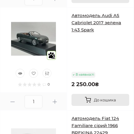
Автомодель Audi A5
Cabriolet 2017 зелена
1:43 Spark
2
В наявності
2 250.00₴
0
До кошика
Автомодель Fiat 124
Familiare сірий 1966
BREKINA 22429