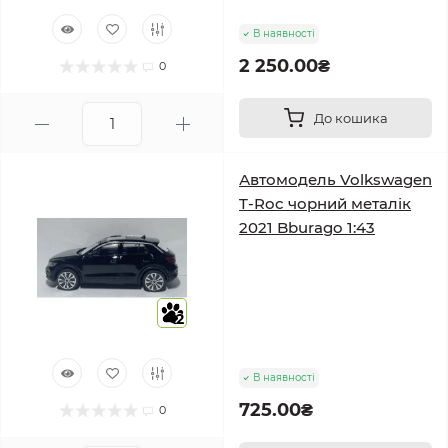
В наявності
2 250.00₴
0
До кошика
Автомодель Volkswagen
T-Roc чорний металік
2021 Bburago 1:43
2
В наявності
725.00₴
0