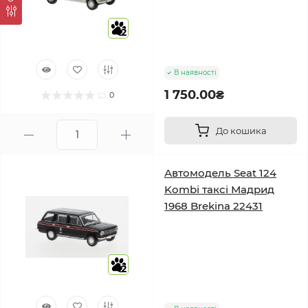
2
В наявності
1 750.00₴
0
До кошика
Автомодель Seat 124
Kombi таксі Мадрид
1968 Brekina 22431
2