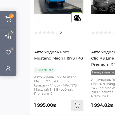
0
2
0
0
0
Автомодель Ford
Автомодель
Mustang Mach I 1973 1:43
Clio RS Line
Premium X 1
В наявності
Немає в наявнос
Автомодель Ford Mustang
Автомодель Ren
Mach I 1973 1:43 Колір
Line 2019 oran
блакитний/чорнийРік 1973
1:43 Колір по
Масштаб 1:43 Виробник
2019 Масштаб 
Premium X..
Premium X..
1 995.00₴
1 994.82₴