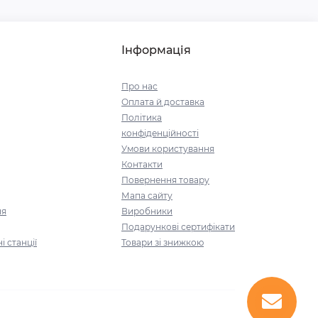
Інформація
Про нас
Оплата й доставка
Політика
конфіденційності
Умови користування
Контакти
Повернення товару
Мапа сайту
ня
Виробники
Подарункові сертифікати
і станції
Товари зі знижкою