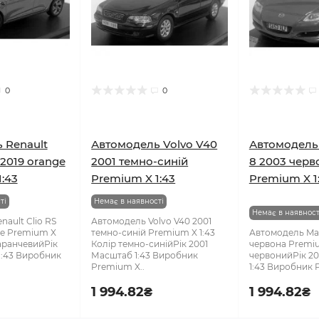
0
0
 Renault
Автомодель Volvo V40
Автомодель
 2019 orange
2001 темно-синій
8 2003 черв
:43
Premium X 1:43
Premium X 1
ті
Немає в наявності
Немає в наявност
ault Clio RS
Автомодель Volvo V40 2001
ge Premium X
темно-синій Premium X 1:43
Автомодель Ma
маранчевийРік
Колір темно-синійРік 2001
червона Premiu
1:43 Виробник
Масштаб 1:43 Виробник
червонийРік 2
Premium X..
1:43 Виробник 
1 994.82₴
1 994.82₴