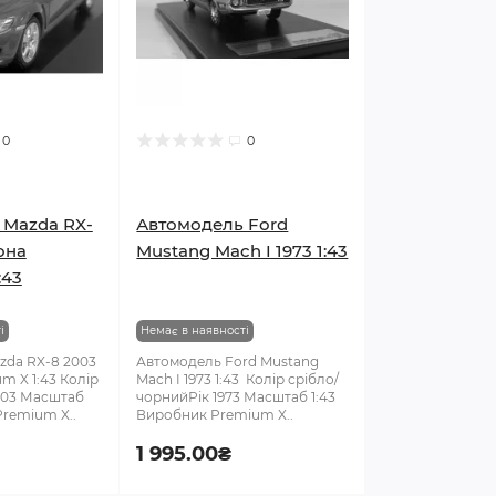
0
0
 Mazda RX-
Автомодель Ford
она
Mustang Mach I 1973 1:43
:43
і
Немає в наявності
zda RX-8 2003
Автомодель Ford Mustang
m X 1:43 Колір
Mach I 1973 1:43 Колір срібло/
003 Масштаб
чорнийРік 1973 Масштаб 1:43
Premium X..
Виробник Premium X..
1 995.00₴