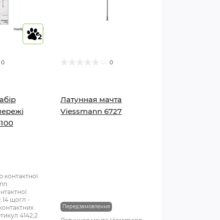
2
0
0
абір
Латунная мачта
мережі
Viessmann 6727
100
р контактної
ann
нтактної
:14 щогл -
Передзамовлення
 контактних
ртикул 4142;2