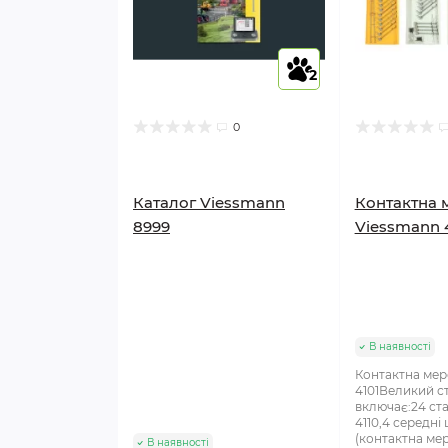
2
0
Каталог Viessmann
Контактна 
8999
Viessmann 
В наявності
Контактна мер
4101Великий с
включає:24 ст
4110,4 середні
(контактна ме
В наявності