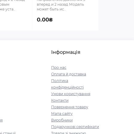
ровым
вперед и 2 назад Модель
е уста..
может быть ис..
0.00₴
Інформація
Про нас
Оплата й доставка
Політика
конфіденційності
Умови користування
Контакти
Повернення товару
Мапа сайту
ня
Виробники
Подарункові сертифікати
і станції
Товари зі знижкою