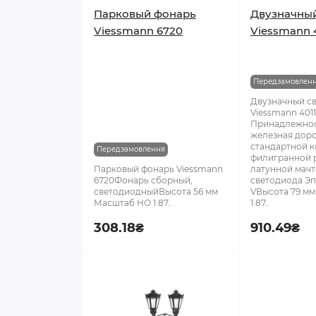
Парковый фонарь
Двузначны
Viessmann 6720
Viessmann 
Передзамовлен
Двузначный с
Viessmann 4011
Принадлежнос
железная доро
стандартной к
Передзамовлення
филигранной 
Парковый фонарь Viessmann
латунной мачт
6720Фонарь сборный,
светодиода Эпо
светодиодныйВысота 56 мм
VВысота 79 м
Масштаб НО 1:87..
1:87..
308.18₴
910.49₴