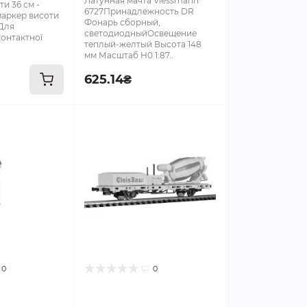
Латунная мачта Viessmann
и 36 см -
6727Принадлежность DR
 маркер висоти
Фонарь сборный,
 Для
светодиодныйОсвещение
онтактної
теплый-желтый Высота 148
мм Масштаб Н0 1:87..
625.14₴
0
0