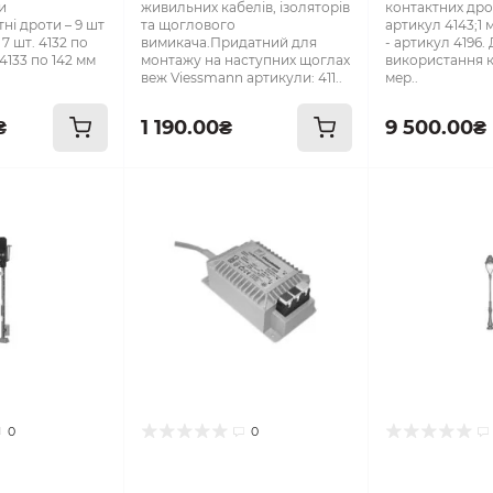
и
живильних кабелів, ізоляторів
контактних дрот
ні дроти – 9 шт
та щоглового
артикул 4143;1
7 шт. 4132 по
вимикача.Придатний для
- артикул 4196.
 4133 по 142 мм
монтажу на наступних щоглах
використання к
веж Viessmann артикули: 411..
мер..
₴
1 190.00₴
9 500.00₴
0
0