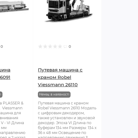
0
0
шина
Путевая машина с
6091
краном Robel
Viessmann 26110
і
Немає в наявності
а PLASSER &
Путевая машина с краном
 Viessmann
Robel Viessmann 26110 Модель
машина для
с цифровым декодером,
авнивания
также установлен и звуковой
V - VI Длина
декодер. Эпоха VI Длина по
 мм
буферам 134 мм Размеры: 134 х
направлению
36 х 48 мм Освещение по
ред и 2 назад
направлению движения 3