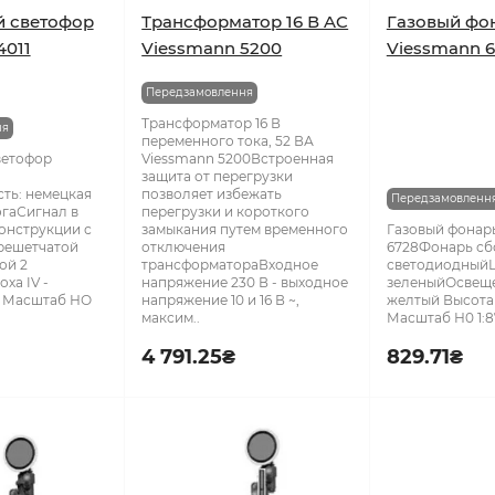
й светофор
Трансформатор 16 В AC
Газовый фо
4011
Viessmann 5200
Viessmann 
Передзамовлення
Трансформатор 16 В
ня
переменного тока, 52 ВА
ветофор
Viessmann 5200Встроенная
защита от перегрузки
ть: немецкая
позволяет избежать
Передзамовленн
гаСигнал в
перегрузки и короткого
онструкции с
замыкания путем временного
Газовый фонар
решетчатой
отключения
6728Фонарь сб
ой 2
трансформатораВходное
светодиодный
ха IV -
напряжение 230 В - выходное
зеленыйОсвеще
м Масштаб НО
напряжение 10 и 16 В ~,
желтый Высота
максим..
Масштаб Н0 1:87
4 791.25₴
829.71₴