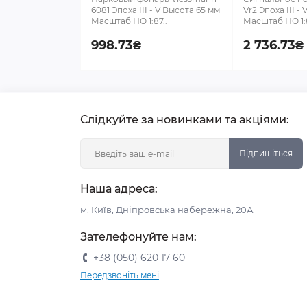
6081 Эпоха III - V Высота 65 мм
Vr2 Эпоха III -
Масштаб НО 1:87..
Масштаб НО 1:8
998.73₴
2 736.73₴
Слідкуйте за новинками та акціями:
Підпишіться
Наша адреса:
м. Київ, Дніпровська набережна, 20А
Зателефонуйте нам:
+38 (050) 620 17 60
Передзвоніть мені