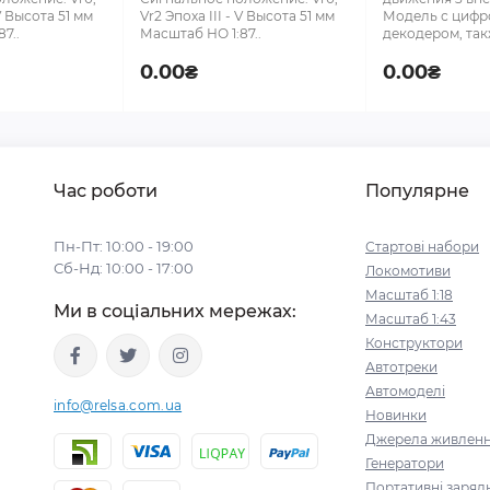
 V Высота 51 мм
Vr2 Эпоха III - V Высота 51 мм
Модель с циф
7..
Масштаб НО 1:87..
декодером, такж
0.00₴
0.00₴
Час роботи
Популярне
Пн-Пт: 10:00 - 19:00
Стартові набори
Сб-Нд: 10:00 - 17:00
Локомотиви
Масштаб 1:18
Ми в соціальних мережах:
Масштаб 1:43
Конструктори
Автотреки
Автомоделі
info@relsa.com.ua
Новинки
Джерела живлен
Генератори
Портативні зарядн