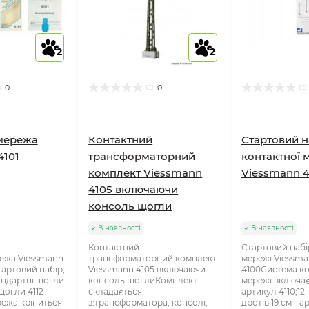
2
2
0
0
мережа
Контактний
Стартовий н
4101
трансформаторний
контактної 
комплект Viessmann
Viessmann 4
4105 включаючи
консоль щогли
В наявності
В наявності
Контактний
Стартовий набі
ежа Viessmann
трансформаторний комплект
мережі Viessm
тартовий набір,
Viessmann 4105 включаючи
4100Система ко
андартні щогли
консоль щоглиКомплект
мережі включає
 щогли 4112
складається
артикул 4110;12
режа кріпиться
з:трансформатора, консолі,
дротів 19 см - а