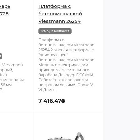
нарь
Платформа с
6728
бетономешалкой
Viessmann 26254
Немає в наявності
Платформа с
бетономешалкой Viessmann
26254 2-хосная платформа с
"действующей"
я
бетономешалкой Viessmann
ь Viessmann
Модель с электрическим
орный,
приводом смесительного
Цвет
барабана Декодер DCC/MM.
ние теплый-
Работает в аналоговом и
 56 мм
цифровом режиме. Эпоха V -
..
VI Длин..
7 416.47₴