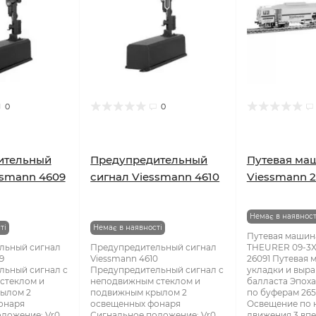
0
0
ительный
Предупредительный
Путевая ма
ssmann 4609
сигнал Viessmann 4610
Viessmann 2
Немає в наявност
ті
Немає в наявності
Путевая машин
льный сигнал
Предупредительный сигнал
THEURER 09-3X
9
Viessmann 4610
26091 Путевая 
льный сигнал с
Предупредительный сигнал с
укладки и выр
стеклом и
неподвижным стеклом и
балласта Эпоха 
ылом 2
подвижным крылом 2
по буферам 265
онаря
освещенных фонаря
Освещение по 
ложение: Vr0,
Сигнальное положение: Vr0,
движения 3 впе