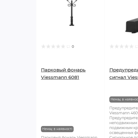
0
Парковый фонарь
Предупред
Viessmann 6081
сигнал Vie
Немає в наявнос
Предупредите
Viessmann 460
Предупредите
неподвижным 
подвижным кр
Немає в наявності
освещенных ф
Парковый фонарь Viessmann
Сигнальное по