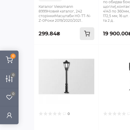
по обидва бок
Каталог Viessmann
щогли),контакт
8999Новий каталог, 242
4143 по 360мм, 
сторінкиМасштаби H0-TT-N-
172,5 мм, 16 шт.
Z-0Роки 2019/2020/2021..
та 2 д..
299.84₴
19 900.00
0
0
0
0