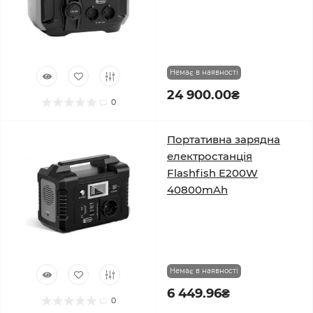
Немає в наявності
24 900.00₴
0
Портативна зарядна
електростанція
Flashfish E200W
40800mAh
Немає в наявності
6 449.96₴
0