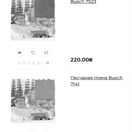
Busch 7523
220.00₴
0
Песчаная глина Busch
7141