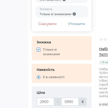
Знижка:
Тільки зі знижками
Скасувати
Уточнити
Знижка
Набі
Тільки зі
знижками
74111
В на
Набір
Наявність
74111
Є в наявності
вагон
IVВис
оздоб
може 
Ціна
шасіШ
ммМас
-
₴
5 99