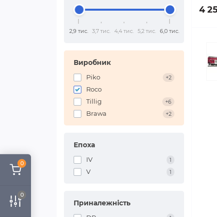
4 2
2,9 тис.
3,7 тис.
4,4 тис.
5,2 тис.
6,0 тис.
Виробник
Piko
+2
Roco
Tillig
+6
Brawa
+2
Епоха
IV
1
0
V
1
0
Приналежність