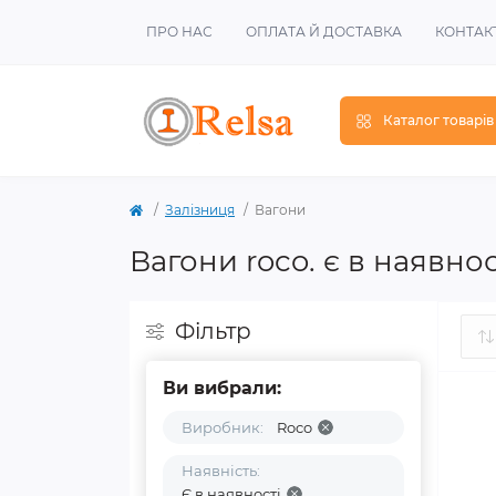
ПРО НАС
ОПЛАТА Й ДОСТАВКА
КОНТАК
Каталог товарів
Залізниця
Вагони
Вагони roco. є в наявнос
Фільтр
Ви вибрали:
Виробник:
Roco
Наявність:
Є в наявності