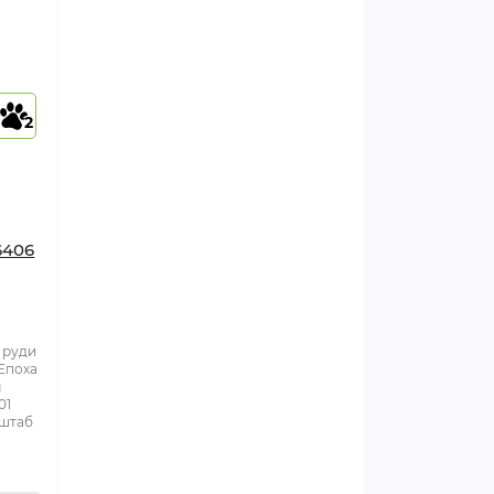
2
6406
 руди
Епоха
м
01
сштаб