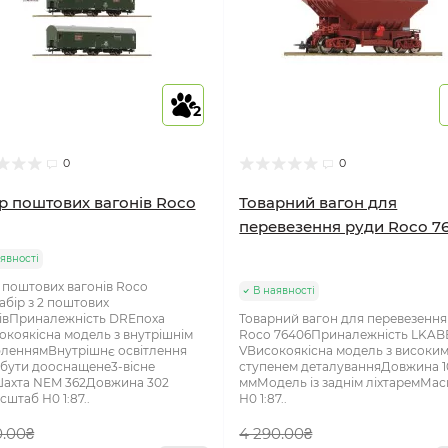
2
0
0
р поштових вагонів Roco
Товарний вагон для
перевезення руди Roco 7
явності
 поштових вагонів Roco
В наявності
Набір з 2 поштових
івПриналежність DRЕпоха
Товарний вагон для перевезення
окоякісна модель з внутрішнім
Roco 76406Приналежність LKAB
леннямВнутрішнє освітлення
VВисокоякісна модель з високи
бути дооснащене3-вісне
ступенем деталуванняДовжина 1
ахта NEM 362Довжина 302
ммМодель із заднім ліхтаремМа
штаб Н0 1:87..
Н0 1:87..
0.00₴
4 290.00₴