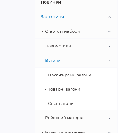
Новинки
Залізниця
Стартові набори
Локомотиви
Аналогові набори
Цифрові набори
Вагони
Паровози
Електровози
Пасажирські вагони
Тепловози (дизелі)
Товарні вагони
Спеціалізований
Спецвагони
залізничний транспорт
Рейковий матеріал
Модулі управління
Колійний матеріал