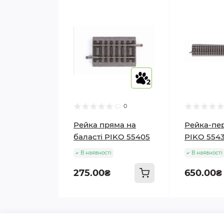
2
2
0
Рейка пряма на
Рейка-пе
баласті PIKO 55405
PIKO 554
В наявності
В наявності
275.00₴
650.00₴