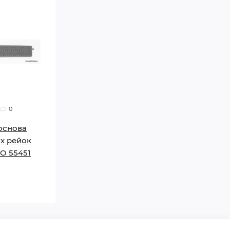
0
основа
х рейок
KO 55451