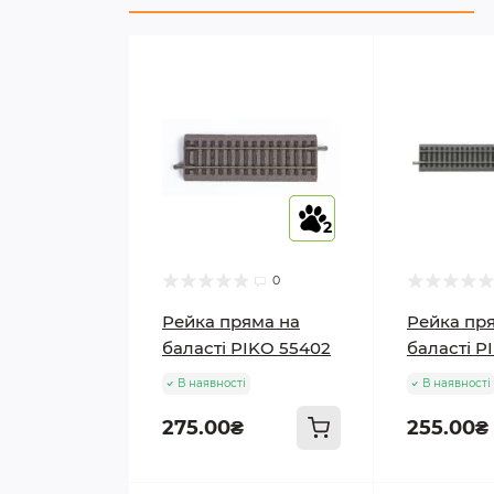
2
2
0
Рейка пряма на
Рейка пр
баласті PIKO 55402
баласті P
В наявності
В наявності
275.00₴
255.00₴