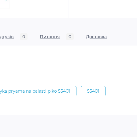
ідгуків
0
Питання
0
Доставка
yka pryama na balasti piko 55401
55401