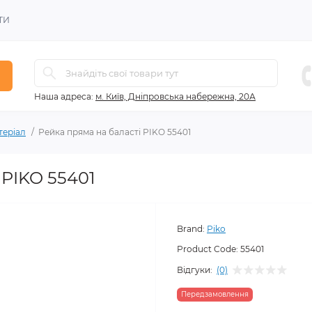
ТИ
Наша адреса:
м. Київ, Дніпровська набережна, 20А
теріал
Рейка пряма на баласті PIKO 55401
 PIKO 55401
Brand:
Piko
Product Code:
55401
Відгуки:
(0)
Передзамовлення