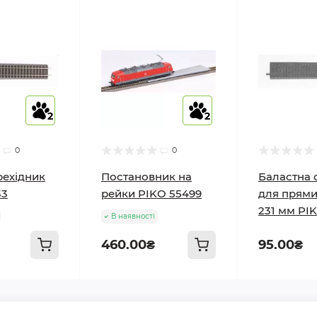
2
2
2
2
0
0
рехідник
Постановник на
Баластна 
33
рейки PIKO 55499
для прями
231 мм PI
В наявності
460.00₴
95.00₴