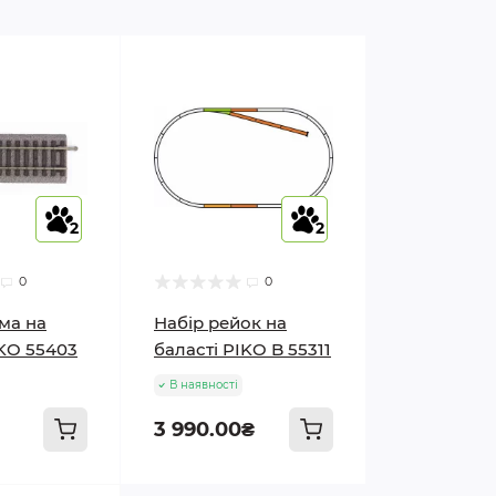
2
2
2
2
0
0
ма на
Набір рейок на
IKO 55403
баласті PIKO B 55311
В наявності
3 990.00₴