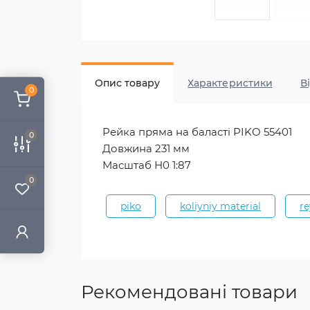
Опис товару
Характеристики
В
0
Рейка пряма на баласті PIKO 55401
0
Довжина 231 мм
Масштаб Н0 1:87
0
piko
koliyniy material
re
Рекомендовані товари