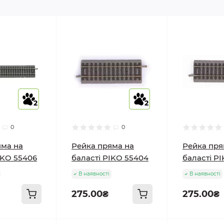
2
2
2
2
0
0
яма на
Рейка пряма на
Рейка пря
IKO 55406
баласті PIKO 55404
баласті P
В наявності
В наявності
275.00₴
275.00₴