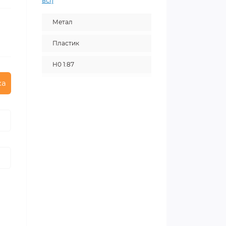
всі)
Метал
Пластик
H0 1:87
ка