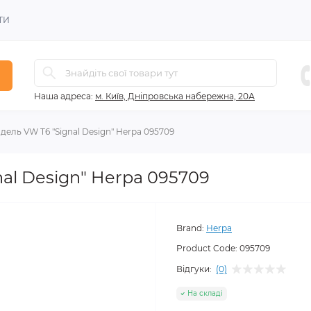
ТИ
Наша адреса:
м. Київ, Дніпровська набережна, 20А
дель VW T6 "Signal Design" Herpa 095709
al Design" Herpa 095709
Brand:
Herpa
Product Code:
095709
Відгуки:
(0)
На складі