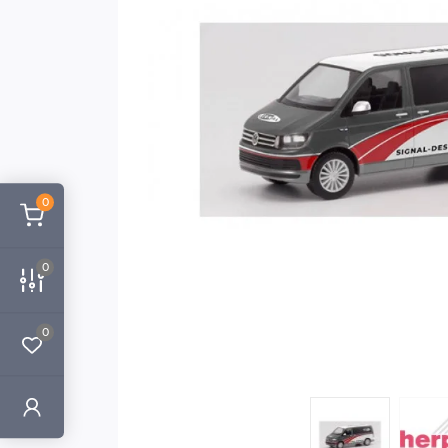
0
0
0