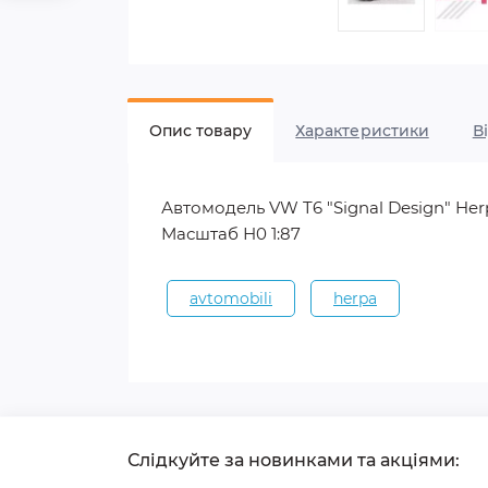
Опис товару
Характеристики
В
Автомодель VW T6 "Signal Design" Her
Масштаб Н0 1:87
avtomobili
herpa
Слідкуйте за новинками та акціями: