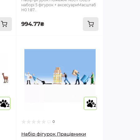
наборі 5 фігурок + аксесуариМасштаб
Н0 1:87..
994.77₴
2
2
0
Набір фігурок Працівники