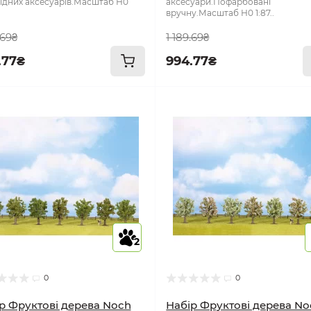
ідних аксесуарів.Масштаб Н0
аксесуари.Пофарбовані
вручну.Масштаб Н0 1:87..
.69₴
1 189.69₴
.77₴
994.77₴
2
0
0
р Фруктові дерева Noch
Набір Фруктові дерева No