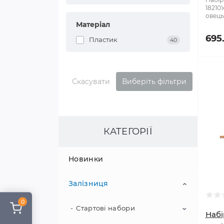
18210У
овець
Матеріал
695
Пластик
40
Скасувати
Виберіть фільтри
КАТЕГОРІЇ
Новинки
Залізниця
0
Стартові набори
Набі