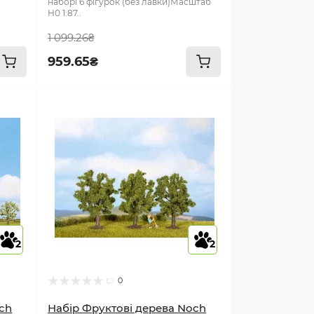
наборі 6 фігурок (без лавки)Масштаб
Н0 1:87..
1 099.26₴
959.65₴
2
2
0
ch
Набір Фруктові дерева Noch