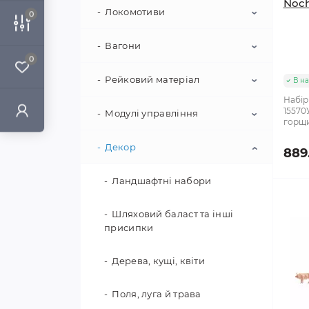
Noch
Локомотиви
Аналогові набори
0
Цифрові набори
Вагони
Паровози
0
Електровози
Рейковий матеріал
Пасажирські вагони
В на
Набір
15570У
Тепловози (дизелі)
Товарні вагони
Модулі управління
Колійний матеріал
горщи
Спеціалізований
Спецвагони
Рейкові набори
Декор
Командні станції та
889
залізничний транспорт
аксесуари
Поворотні механізми та
Ландшафтні набори
приводи
Декодери та приводи
Шляховий баласт та інші
Рейкові аксесуари
присипки
Дерева, кущі, квіти
Поля, луга й трава