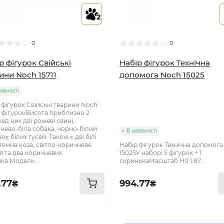
2
0
0
р фігурок Свійські
Набір фігурок Технічна
ини Noch 15711
допомога Noch 15025
явності
 фігурок Свійські тварини Noch
12 фігурокВисота приблизно 2
ед них дві рожеві свині,
нево-біла собака, чорно-білий
В наявності
двоє білих гусей. Також є дві білі
 темна коза, світло-коричневе
Набір фігурок Технічна допомог
я та два коричневих
15025У наборі 5 фігурок + 1
ка.Модель..
скринькаМасштаб Н0 1:87..
.77₴
994.77₴