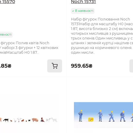
 15570
Noch 15731
В наявності
Набір фігурок Полювання Noch
15731Набір для масштабу H0 (ма
1:87, висота близько 2 см) включа
чотирьох мисливців з рушницями
явності
трьох оленів.Один мисливець у с
 фігурок Полив квітів Noch
штанях і зеленій куртці націлив 
 наборі 3 фігурки + 12 квіткових
рушницю на коричневого оленя.
ківМасштаб Н0 1:87..
один мисли..
.85₴
959.65₴