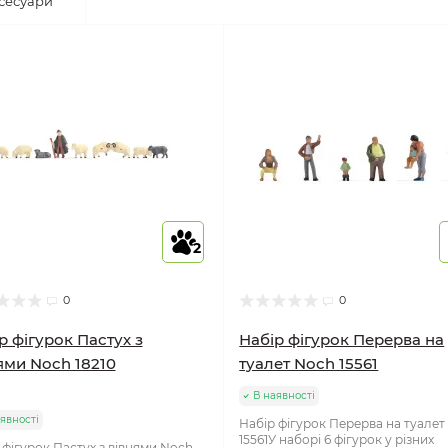
сесуари
2
0
0
р фігурок Пастух з
Набір фігурок Перерва на
ями Noch 18210
туалет Noch 15561
В наявності
явності
Набір фігурок Перерва на туалет
15561У наборі 6 фігурок у різних
 фігурок Пастух з вівцями Noch