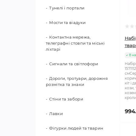
Тунелі і портали
Мости та віадуки
Контактна мережа,
Набі
телеграфні стовпи та міські
твар
ліхтарі
В на
Сигнали та світлофори
Набір
15711
смСер
Дороги, тротуари, дорожня
корич
кіт і 
розмітка та знаки
кози,
козен
кроли
Стіни та забори
994
Лавки
Фігурки людей та тварин