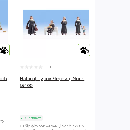
2
2
0
och
Набір фігурок Черниці Noch
15400
В наявності
17У
Набір фігурок Черниці Noch 15400У