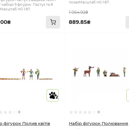
позахМасштаб Н0 1:87..
 наборі 9 фігурок: Пастух та 8
Масштаб Н0 1:87..
1 054.92₴
.00₴
889.85₴
2
0
0
р фігурок Полив квітів
Набір фігурок Полювання