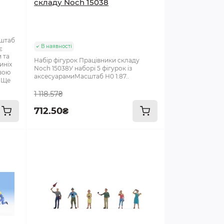
складу Noch 15038
сштаб
В наявності
є
 та
Набір фігурок Працівники складу
иніх
Noch 15038У наборі 5 фігурок із
свою
аксесуарамиМасштаб Н0 1:87..
 Ще
1 118.57₴
712.50₴