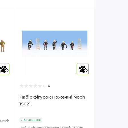
2
2
0
Набір фігурок Пожежні Noch
15021
В наявності
 Noch
Набір фігурок Пожежні Noch 15021У