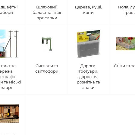
дшафтні
Шляховий
Дерева, кущі,
Поля, лу
абори
баласт та інші
квіти
трав
присипки
нтактна
Сигнали та
Дороги,
Стіни та 
ережа,
світлофори
тротуари,
леграфні
дорожня
и та міські
розмітка та
ліхтарі
знаки