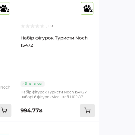
2
2
0
Набір фігурок Туристи Noch
15472
В наявності
а Noch
Набір фігурок Туристи Noch 15472У
наборі 6 фігурокМасштаб Н0 1:87..
994.77₴