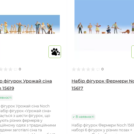
2
0
0
р фігурок Урожай сіна
Набір фігурок Фермери N
 15619
15617
явності
 фігурок Урожай сіна Noch
Набір фігурок «Урожай сіна»
ається з шести фігурок, що
В наявності
ують різних фермерів у
ційному одязі з традиційними
Набір фігурок Фермери Noch 156
ддями заготівлі сіна та
наборі 6 фігурок у різних позах +