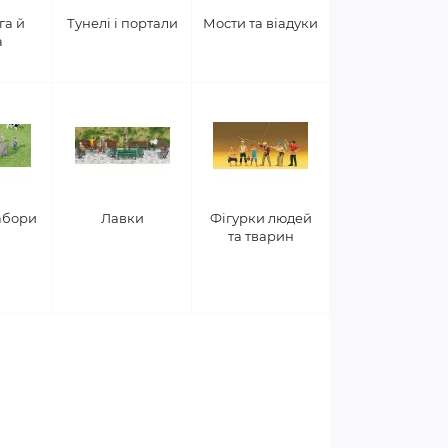
га й
Тунелі і портали
Мости та віадуки
а
забори
Лавки
Фігурки людей
та тварин