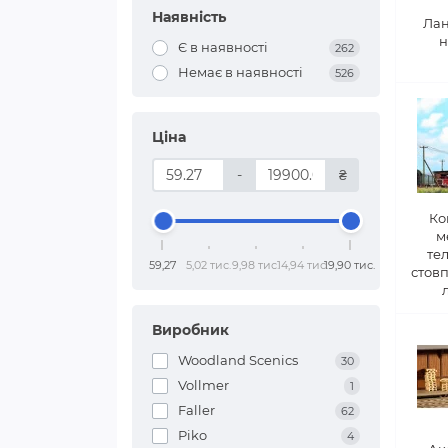
Наявність
Лан
н
Є в наявності
262
Немає в наявності
526
Ціна
-
₴
Ко
м
те
59,27
5,02 тис.
9,98 тис.
14,94 тис.
19,90 тис.
стовп
Виробник
Woodland Scenics
30
Vollmer
1
Faller
62
Piko
4