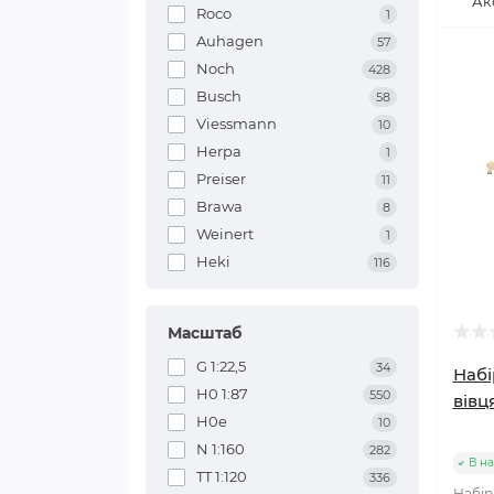
Ак
Roco
1
Auhagen
57
Noch
428
Busch
58
Viessmann
10
Herpa
1
Preiser
11
Brawa
8
Weinert
1
Heki
116
Масштаб
G 1:22,5
34
Набі
H0 1:87
550
вівц
H0e
10
N 1:160
282
В на
TT 1:120
336
Набір