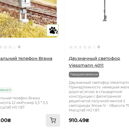
2
0
0
альний телефон Brawa
Двузначный светофор
Viessmann 4011
Передзамовлення
Двузначный светофор Viessmann 
Принадлежность: немецкая жел
явності
дорогаСигнал в стандартной
конструкции с филигранной
льний телефон Brawa
решетчатой латунной мачтой 2
исота 22 ммРозмір 5,5 * 5,5
светодиода Эпоха IV - VВысота 7
штаб Н0 1:87..
Масштаб НО 1:87..
.00₴
910.49₴