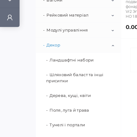
Вагони
Паровози
подв
фонар
Vr2 Э
Електровози
Рейковий матеріал
Пасажирські вагони
НО 1:8
0.0
Тепловози (дизелі)
Товарні вагони
Модулі управління
Колійний матеріал
Спеціалізований
Спецвагони
Рейкові набори
Декор
Командні станції та
залізничний транспорт
аксесуари
Поворотні механізми та
Ландшафтні набори
приводи
Декодери та приводи
Шляховий баласт та інші
Рейкові аксесуари
присипки
Дерева, кущі, квіти
Поля, луга й трава
Тунелі і портали