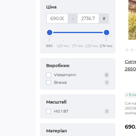
Ціна
-
₴
690
1,20 тис.
1,71 тис.
2,23 тис.
2,74 тис.
Сигн
Виробник
2650
Viessmann
3
Brawa
1
В на
Масштаб
Сигна
2650В
H0 1:87
1
ммМас
690
Матеріал