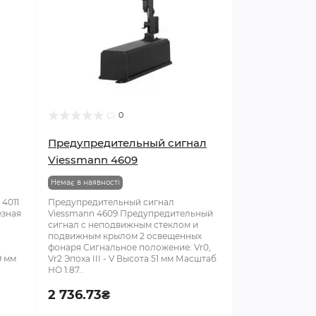
0
Предупредительный сигнал
Viessmann 4609
Немає в наявності
4011
Предупредительный сигнал
езная
Viessmann 4609 Предупредительный
сигнал с неподвижным стеклом и
подвижным крылом 2 освещенных
фонаря Сигнальное положение: Vr0,
9 мм
Vr2 Эпоха III - V Высота 51 мм Масштаб
НО 1:87..
2 736.73₴