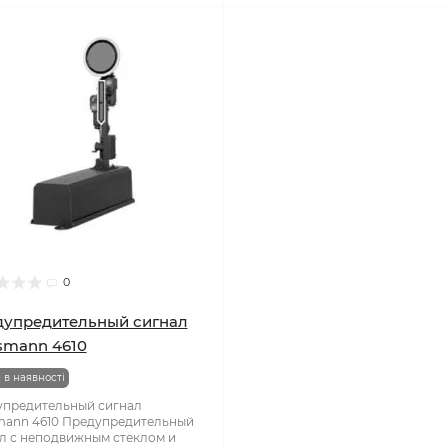
0
упредительный сигнал
smann 4610
 в наявності
предительный сигнал
mann 4610 Предупредительный
л с неподвижным стеклом и