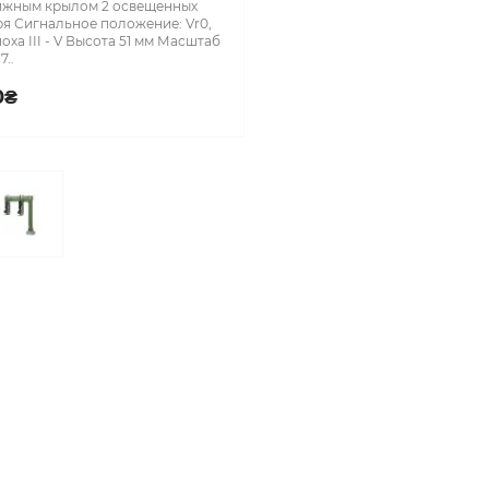
ижным крылом 2 освещенных
я Сигнальное положение: Vr0,
поха III - V Высота 51 мм Масштаб
7..
0₴