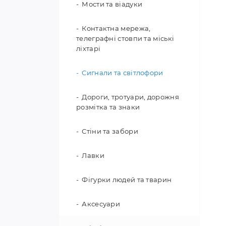
Мости та віадуки
Контактна мережа,
телеграфні стовпи та міські
ліхтарі
Сигнали та світлофори
Дороги, тротуари, дорожня
розмітка та знаки
Стіни та забори
Лавки
Фігурки людей та тварин
Аксесуари